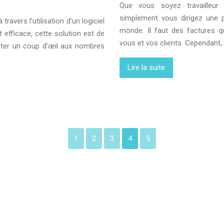
Que vous soyez travailleur 
simplement vous dirigez une pe
ravers l’utilisation d’un logiciel
monde. Il faut des factures qu
efficace, cette solution est de
vous et vos clients. Cependant,
jeter un coup d’œil aux nombres
Lire la suite
1
2
3
4
5