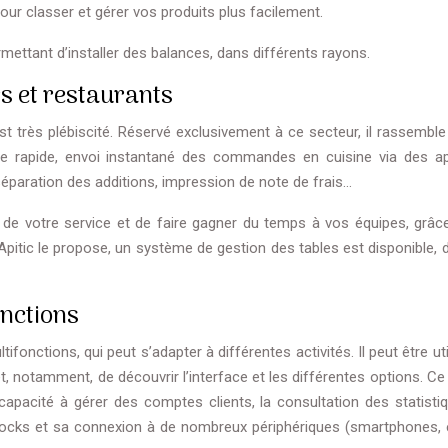
our classer et gérer vos produits plus facilement.
ettant d’installer des balances, dans différents rayons.
rs et restaurants
 est très plébiscité. Réservé exclusivement à ce secteur, il rassembl
e rapide, envoi instantané des commandes en cuisine via des ap
paration des additions, impression de note de frais…
de votre service et de faire gagner du temps à vos équipes, grâc
pitic le propose, un système de gestion des tables est disponible, 
onctions
onctions, qui peut s’adapter à différentes activités. Il peut être uti
t, notamment, de découvrir l’interface et les différentes options. Ce 
capacité à gérer des comptes clients, la consultation des statisti
stocks et sa connexion à de nombreux périphériques (smartphones, 