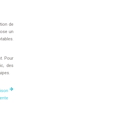
ation de
opose un
tables.
t. Pour
ic, des
uipes.
aison
nente