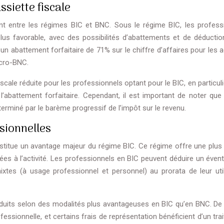
ssiette fiscale
ment entre les régimes BIC et BNC. Sous le régime BIC, les profess
plus favorable, avec des possibilités d’abattements et de déductio
n abattement forfaitaire de 71% sur le chiffre d’affaires pour les a
icro-BNC.
scale réduite pour les professionnels optant pour le BIC, en particul
l’abattement forfaitaire. Cependant, il est important de noter que 
terminé par le barème progressif de l’impôt sur le revenu.
sionnelles
nstitue un avantage majeur du régime BIC. Ce régime offre une plus
iées à l’activité. Les professionnels en BIC peuvent déduire un évent
xtes (à usage professionnel et personnel) au prorata de leur util
déduits selon des modalités plus avantageuses en BIC qu’en BNC. D
ssionnelle, et certains frais de représentation bénéficient d’un tra