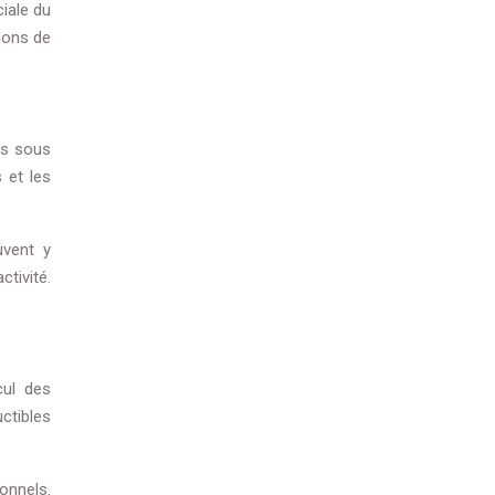
iale du
tions de
rs sous
 et les
uvent y
tivité.
cul des
ctibles
onnels.