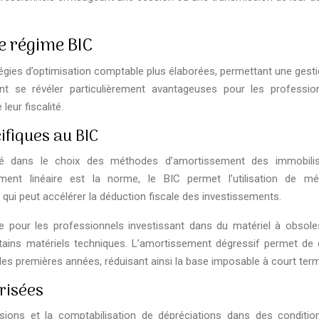
e régime BIC
tégies d’optimisation comptable plus élaborées, permettant une gesti
ent se révéler particulièrement avantageuses pour les professi
eur fiscalité.
fiques au BIC
ité dans le choix des méthodes d’amortissement des immobilis
ent linéaire est la norme, le BIC permet l’utilisation de m
qui peut accélérer la déduction fiscale des investissements.
nte pour les professionnels investissant dans du matériel à obsol
tains matériels techniques. L’amortissement dégressif permet de 
 les premières années, réduisant ainsi la base imposable à court ter
risées
isions et la comptabilisation de dépréciations dans des conditio