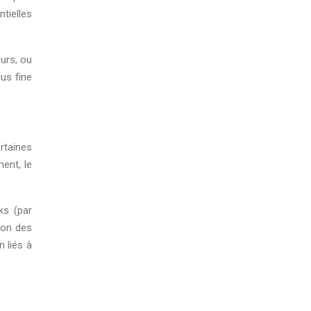
tielles
urs, ou
lus fine
rtaines
ent, le
ks (par
tion des
n liés à