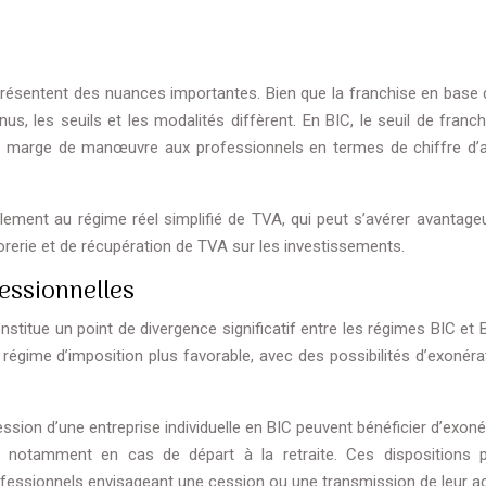
résentent des nuances importantes. Bien que la franchise en base
us, les seuils et les modalités diffèrent. En BIC, le seuil de franc
de marge de manœuvre aux professionnels en termes de chiffre d’a
ilement au régime réel simplifié de TVA, qui peut s’avérer avantage
orerie et de récupération de TVA sur les investissements.
essionnelles
stitue un point de divergence significatif entre les régimes BIC et 
 régime d’imposition plus favorable, avec des possibilités d’exonéra
ession d’une entreprise individuelle en BIC peuvent bénéficier d’exon
s, notamment en cas de départ à la retraite. Ces dispositions 
fessionnels envisageant une cession ou une transmission de leur act