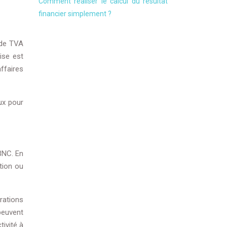
Comment réaliser le calcul du résultat
financier simplement ?
 de TVA
hise est
ffaires
ux pour
BNC. En
tion ou
érations
peuvent
ivité à