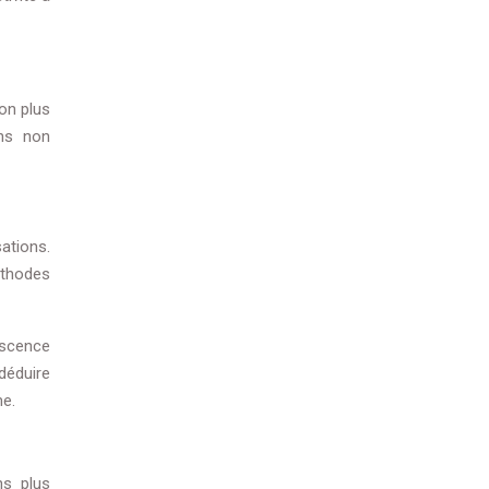
on plus
ons non
ations.
éthodes
escence
déduire
me.
ns plus