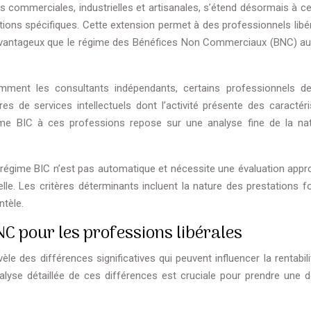
és commerciales, industrielles et artisanales, s’étend désormais à c
ons spécifiques. Cette extension permet à des professionnels libé
s avantageux que le régime des Bénéfices Non Commerciaux (BNC) auq
mment les consultants indépendants, certains professionnels d
es de services intellectuels dont l’activité présente des caractéri
ime BIC à ces professions repose sur une analyse fine de la na
 régime BIC n’est pas automatique et nécessite une évaluation appr
lle. Les critères déterminants incluent la nature des prestations fo
ntèle.
NC pour les professions libérales
 des différences significatives qui peuvent influencer la rentabilit
nalyse détaillée de ces différences est cruciale pour prendre une d